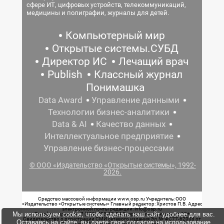
сфере ИТ, цифровых устройств, телекоммуникаций,
медицины и полиграфии, журналы для детей.
Компьютерный мир
Открытые системы.СУБД
Директор ИС
Лечащий врач
Publish
Классный журнал
Понимашка
Data Award
Управление данными
Технологии бизнес-аналитики
Data & AI
Качество данных
Интеллектуальное предприятие
Управление бизнес-процессами
© ООО «Издательство «Открытые системы», 1992-
2026.
Средство массовой информации www.osp.ru Учредитель: ООО
«Издательство «Открытые системы» Главный редактор: Христов П.В. Адрес
электронной почты редакции: info@osp.ru
Мы используем cookie, чтобы сделать наш сайт удобнее для вас.
Телефон редакции: 7 (499) 703-18-54 Возрастная маркировка: 12+
Свидетельство о регистрации СМИ сетевого издания Эл.№ ФС77-62008 от
Оставаясь на сайте, вы даете свое согласие на использование
05 июня 2015 г. выдано Роскомнадзором.