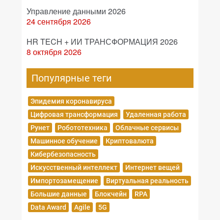
Управление данными 2026
24 сентября 2026
HR TECH + ИИ ТРАНСФОРМАЦИЯ 2026
8 октября 2026
Популярные теги
Эпидемия коронавируса
Цифровая трансформация
Удаленная работа
Рунет
Робототехника
Облачные сервисы
Машинное обучение
Криптовалюта
Кибербезопасность
Искусственный интеллект
Интернет вещей
Импортозамещение
Виртуальная реальность
Большие данные
Блокчейн
RPA
Data Award
Agile
5G