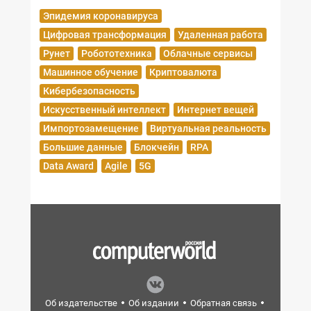
Эпидемия коронавируса
Цифровая трансформация
Удаленная работа
Рунет
Робототехника
Облачные сервисы
Машинное обучение
Криптовалюта
Кибербезопасность
Искусственный интеллект
Интернет вещей
Импортозамещение
Виртуальная реальность
Большие данные
Блокчейн
RPA
Data Award
Agile
5G
Об издательстве
Об издании
Обратная связь