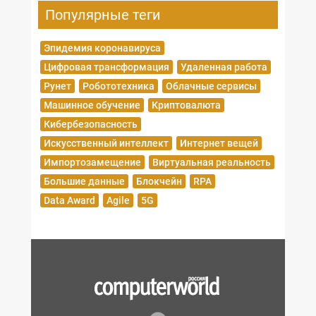
Популярные теги
Эпидемия коронавируса
Цифровая трансформация
Удаленная работа
Рунет
Робототехника
Облачные сервисы
Машинное обучение
Криптовалюта
Кибербезопасность
Искусственный интеллект
Интернет вещей
Импортозамещение
Виртуальная реальность
Большие данные
Блокчейн
RPA
Data Award
Agile
5G