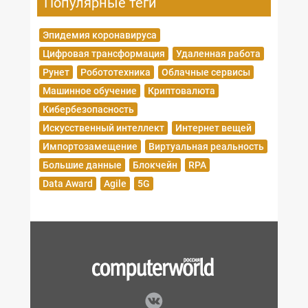
Популярные теги
Эпидемия коронавируса
Цифровая трансформация
Удаленная работа
Рунет
Робототехника
Облачные сервисы
Машинное обучение
Криптовалюта
Кибербезопасность
Искусственный интеллект
Интернет вещей
Импортозамещение
Виртуальная реальность
Большие данные
Блокчейн
RPA
Data Award
Agile
5G