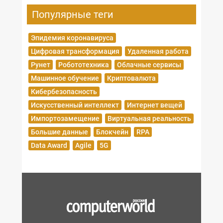
Популярные теги
Эпидемия коронавируса
Цифровая трансформация
Удаленная работа
Рунет
Робототехника
Облачные сервисы
Машинное обучение
Криптовалюта
Кибербезопасность
Искусственный интеллект
Интернет вещей
Импортозамещение
Виртуальная реальность
Большие данные
Блокчейн
RPA
Data Award
Agile
5G