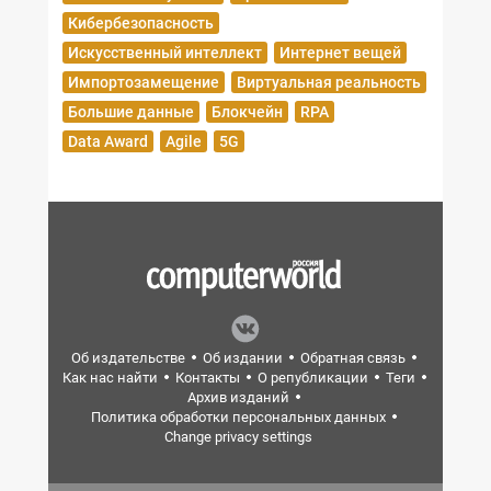
Кибербезопасность
Искусственный интеллект
Интернет вещей
Импортозамещение
Виртуальная реальность
Большие данные
Блокчейн
RPA
Data Award
Agile
5G
Об издательстве
Об издании
Обратная связь
Как нас найти
Контакты
О републикации
Теги
Архив изданий
Политика обработки персональных данных
Change privacy settings