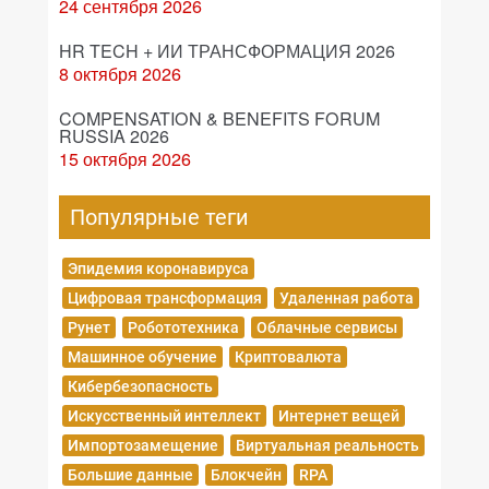
24 сентября 2026
HR TECH + ИИ ТРАНСФОРМАЦИЯ 2026
8 октября 2026
COMPENSATION & BENEFITS FORUM
RUSSIA 2026
15 октября 2026
Популярные теги
Эпидемия коронавируса
Цифровая трансформация
Удаленная работа
Рунет
Робототехника
Облачные сервисы
Машинное обучение
Криптовалюта
Кибербезопасность
Искусственный интеллект
Интернет вещей
Импортозамещение
Виртуальная реальность
Большие данные
Блокчейн
RPA