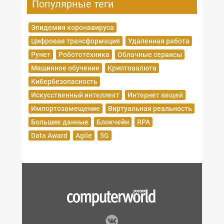
Популярные теги
Эпидемия коронавируса
Цифровая трансформация
Удаленная работа
Рунет
Робототехника
Облачные сервисы
Машинное обучение
Криптовалюта
Кибербезопасность
Искусственный интеллект
Интернет вещей
Импортозамещение
Виртуальная реальность
Большие данные
Блокчейн
RPA
Data Award
Agile
5G