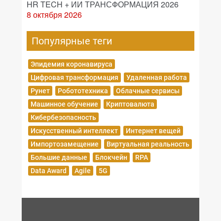
HR TECH + ИИ ТРАНСФОРМАЦИЯ 2026
8 октября 2026
Популярные теги
Эпидемия коронавируса
Цифровая трансформация
Удаленная работа
Рунет
Робототехника
Облачные сервисы
Машинное обучение
Криптовалюта
Кибербезопасность
Искусственный интеллект
Интернет вещей
Импортозамещение
Виртуальная реальность
Большие данные
Блокчейн
RPA
Data Award
Agile
5G