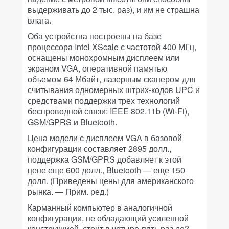
выдерживать до 2 тыс. раз), и им не страшна
влага.
Оба устройства построены на базе
процессора Intel XScale с частотой 400 МГц,
оснащены монохромным дисплеем или
экраном VGA, оперативной памятью
объемом 64 Мбайт, лазерным сканером для
считывания одномерных штрих-кодов UPC и
средствами поддержки трех технологий
беспроводной связи: IEEE 802.11b (Wi-Fi),
GSM/GPRS и Bluetooth.
Цена модели с дисплеем VGA в базовой
конфигурации составляет 2895 долл.,
поддержка GSM/GPRS добавляет к этой
цене еще 600 долл., Bluetooth — еще 150
долл. (Приведены цены для американского
рынка. —
Прим. ред.
)
Карманный компьютер в аналогичной
конфигурации, не обладающий усиленной
конструкцией, стоит в четыре-пять раз де?