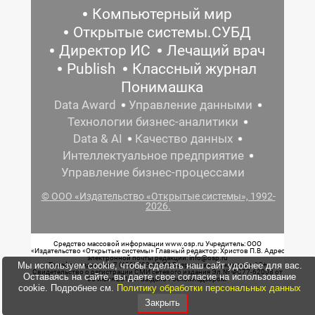
Компьютерный мир
Открытые системы.СУБД
Директор ИС
Лечащий врач
Publish
Классный журнал
Понимашка
Data Award
Управление данными
Технологии бизнес-аналитики
Data & AI
Качество данных
Интеллектуальное предприятие
Управление бизнес-процессами
© ООО «Издательство «Открытые системы», 1992-
2026.
Средство массовой информации www.osp.ru Учредитель: ООО
«Издательство «Открытые системы» Главный редактор: Христов П.В. Адрес
электронной почты редакции: info@osp.ru
Мы используем cookie, чтобы сделать наш сайт удобнее для вас.
Телефон редакции: 7 (499) 703-18-54 Возрастная маркировка: 12+
Свидетельство о регистрации СМИ сетевого издания Эл.№ ФС77-62008 от
Оставаясь на сайте, вы даете свое согласие на использование
05 июня 2015 г. выдано Роскомнадзором.
cookie. Подробнее см.
Политику обработки персональных данных
Закрыть