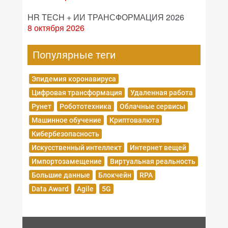
HR TECH + ИИ ТРАНСФОРМАЦИЯ 2026
8 октября 2026
Популярные теги
Эпидемия коронавируса
Цифровая трансформация
Удаленная работа
Рунет
Робототехника
Облачные сервисы
Машинное обучение
Криптовалюта
Кибербезопасность
Искусственный интеллект
Интернет вещей
Импортозамещение
Виртуальная реальность
Большие данные
Блокчейн
RPA
Data Award
Agile
5G