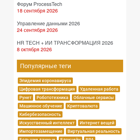
Форум ProcessTech
18 сентября 2026
Управление данными 2026
24 сентября 2026
HR TECH + ИИ ТРАНСФОРМАЦИЯ 2026
8 октября 2026
Популярные теги
Эпидемия коронавируса
Цифровая трансформация
Удаленная работа
Рунет
Робототехника
Облачные сервисы
Машинное обучение
Криптовалюта
Кибербезопасность
Искусственный интеллект
Интернет вещей
Импортозамещение
Виртуальная реальность
Большие данные
Блокчейн
RPA