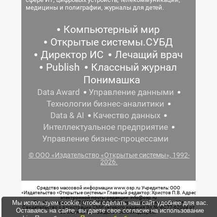
медицины и полиграфии, журналы для детей.
Компьютерный мир
Открытые системы.СУБД
Директор ИС
Лечащий врач
Publish
Классный журнал
Понимашка
Data Award
Управление данными
Технологии бизнес-аналитики
Data & AI
Качество данных
Интеллектуальное предприятие
Управление бизнес-процессами
© ООО «Издательство «Открытые системы», 1992-
2026.
Средство массовой информации www.osp.ru Учредитель: ООО
«Издательство «Открытые системы» Главный редактор: Христов П.В. Адрес
электронной почты редакции: info@osp.ru
Мы используем cookie, чтобы сделать наш сайт удобнее для вас.
Телефон редакции: 7 (499) 703-18-54 Возрастная маркировка: 12+
Свидетельство о регистрации СМИ сетевого издания Эл.№ ФС77-62008 от
Оставаясь на сайте, вы даете свое согласие на использование
05 июня 2015 г. выдано Роскомнадзором.