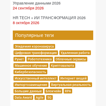
Управление данными 2026
24 сентября 2026
HR TECH + ИИ ТРАНСФОРМАЦИЯ 2026
8 октября 2026
Популярные теги
Эпидемия коронавируса
Цифровая трансформация
Удаленная работа
Рунет
Робототехника
Облачные сервисы
Машинное обучение
Криптовалюта
Кибербезопасность
Искусственный интеллект
Интернет вещей
Импортозамещение
Виртуальная реальность
Большие данные
Блокчейн
RPA
Data Award
Agile
5G