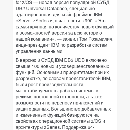
for z/OS — новая версия популярной СУБД
DB2 Universal Database, специально
адаптированная для мэйнфреймов IBM
eServer zSeries и, в частности, z990. «Это
самая крупная по количеству новых функций
и возможностей версия за всю историю
нашей компании», — заявил Том Розамилия,
вице-президент IBM по разработке систем
управления данными.
В версию 8 СУБД IBM DB2 UDB включено
свыше 100 новых и усовершенствованных
функций. Основными приоритетами при их
разработке, по словам представителей IBM,
были рост производительности,
масштабируемость, работа системы в
режиме постоянной готовности, а также
возможности по переносу приложений и
защите данных. Большинство добавленных
и измененных функций базируются на
свойствах операционной системы z/OS и
архитектуры zSeries. Поддержка 64-