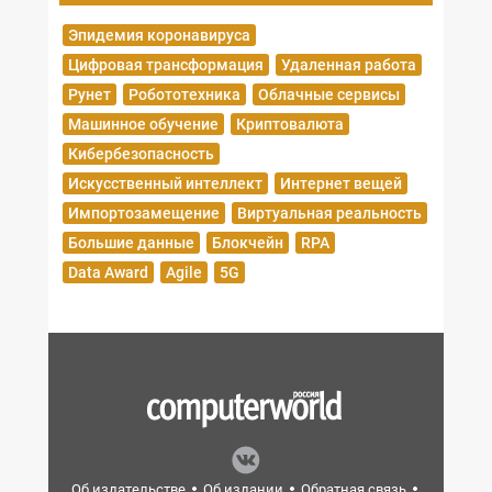
Эпидемия коронавируса
Цифровая трансформация
Удаленная работа
Рунет
Робототехника
Облачные сервисы
Машинное обучение
Криптовалюта
Кибербезопасность
Искусственный интеллект
Интернет вещей
Импортозамещение
Виртуальная реальность
Большие данные
Блокчейн
RPA
Data Award
Agile
5G
Об издательстве
Об издании
Обратная связь