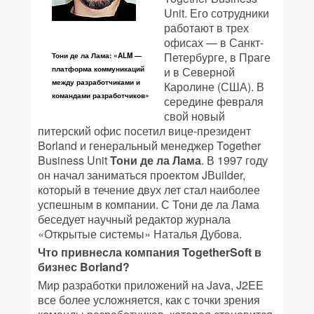
Unit. Его сотрудники
работают в трех
офисах — в Санкт-
Петербурге, в Праге
Тони де ла Лама: «ALM —
платформа коммуникаций
и в Северной
между разработчиками и
Каролине (США). В
командами разработчиков»
середине февраля
свой новый
питерский офис посетил вице-президент
Borland и генеральный менеджер Together
Business Unit
Тони де ла Лама
. В 1997 году
он начал заниматься проектом JВuilder,
который в течение двух лет стал наиболее
успешным в компании. С Тони де ла Лама
беседует научный редактор журнала
«Открытые системы»
Наталья Дубова.
Что привнесла компания TogetherSoft в
бизнес Borland?
Мир разработки приложений на Java, J2EE
все более усложняется, как с точки зрения