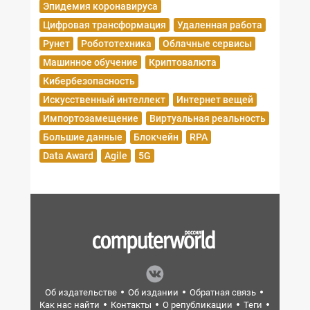
Эпидемия коронавируса
Цифровая трансформация
Удаленная работа
Рунет
Робототехника
Облачные сервисы
Машинное обучение
Криптовалюта
Кибербезопасность
Искусственный интеллект
Интернет вещей
Импортозамещение
Виртуальная реальность
Большие данные
Блокчейн
RPA
Data Award
Agile
5G
Об издательстве
Об издании
Обратная связь
Как нас найти
Контакты
О републикации
Теги