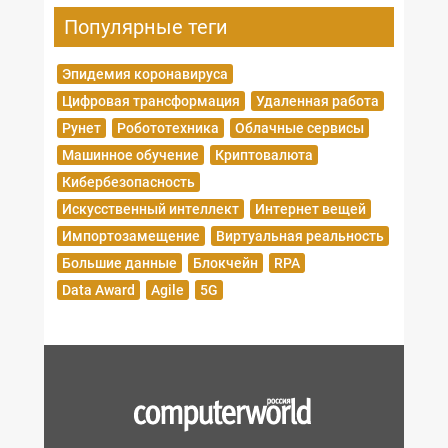
Популярные теги
Эпидемия коронавируса
Цифровая трансформация
Удаленная работа
Рунет
Робототехника
Облачные сервисы
Машинное обучение
Криптовалюта
Кибербезопасность
Искусственный интеллект
Интернет вещей
Импортозамещение
Виртуальная реальность
Большие данные
Блокчейн
RPA
Data Award
Agile
5G