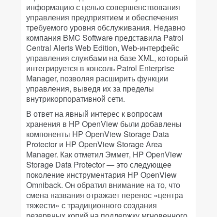
информацию с целью совершенствования
управления предприятием и обеспечения
требуемого уровня обслуживания. Недавно
компания BMC Software представила Patrol
Central Alerts Web Edition, Web-интерфейс
управления службами на базе XML, который
интегрируется в консоль Patrol Enterprise
Manager, позволяя расширить функции
управления, выведя их за пределы
внутрикорпоративной сети.
В ответ на явный интерес к вопросам
хранения в HP OpenView были добавлены
компоненты HP OpenView Storage Data
Protector и HP OpenView Storage Area
Manager. Как отметил Эммет, HP OpenView
Storage Data Protector — это следующее
поколение инструментария HP OpenView
Omniback. Он обратил внимание на то, что
смена названия отражает перенос «центра
тяжести» с традиционного создания
резервных копий на поддержку мгновенного