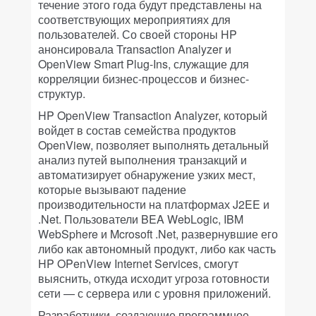
течение этого года будут представлены на
соответствующих мероприятиях для
пользователей. Со своей стороны HP
анонсировала Transaction Analyzer и
OpenView Smart Plug-Ins, служащие для
корреляции бизнес-процессов и бизнес-
структур.
HP OpenView Transaction Analyzer, который
войдет в состав семейства продуктов
OpenView, позволяет выполнять детальный
анализ путей выполнения транзакций и
автоматизирует обнаружение узких мест,
которые вызывают падение
производительности на платформах J2EE и
.Net. Пользователи BEA WebLogic, IBM
WebSphere и Mcrosoft .Net, развернувшие его
либо как автономный продукт, либо как часть
HP OPenView Internet Services, смогут
выяснить, откуда исходит угроза готовности
сети — с сервера или с уровня приложений.
Разработчики, создающие программное