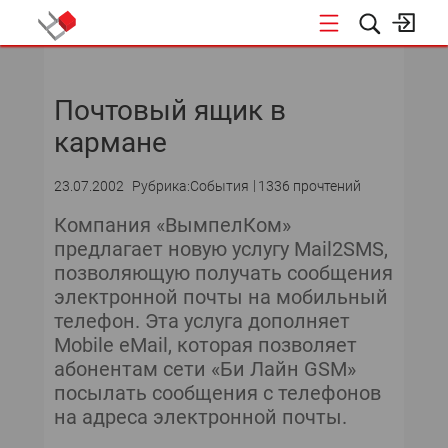
НОВОСТИ
Почтовый ящик в
кармане
23.07.2002
Рубрика:События
1336 прочтений
Компания «ВымпелКом»
предлагает новую услугу Mail2SMS,
позволяющую получать сообщения
электронной почты на мобильный
телефон. Эта услуга дополняет
Mobile eMail, которая позволяет
абонентам сети «Би Лайн GSM»
посылать сообщения c телефонов
на адреса электронной почты.