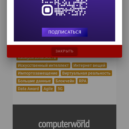
Популярные теги
Эпидемия коронавируса
Цифровая трансформация
Удаленная работа
Рунет
Робототехника
Облачные сервисы
Машинное обучение
Криптовалюта
ЗАКРЫТЬ
Кибербезопасность
Искусственный интеллект
Интернет вещей
Импортозамещение
Виртуальная реальность
Большие данные
Блокчейн
RPA
Data Award
Agile
5G