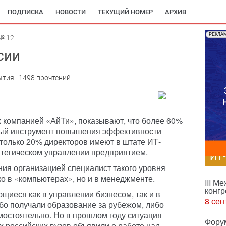
ПОДПИСКА
НОВОСТИ
ТЕКУЩИЙ НОМЕР
АРХИВ
РЕКЛА
№ 12
сии
ытия
1498 прочтений
 компанией «АйТи», показывают, что более 60%
ный инструмент повышения эффективности
 только 20% директоров имеют в штате ИТ-
атегическом управлении предприятием.
ИТ
ия организацией специалист такого уровня
ко в «компьютерах», но и в менеджменте.
III М
конгр
щиеся как в управлении бизнесом, так и в
8 сен
бо получали образование за рубежом, либо
мостоятельно. Но в прошлом году ситуация
Фору
х российских вузов объявили о работе над