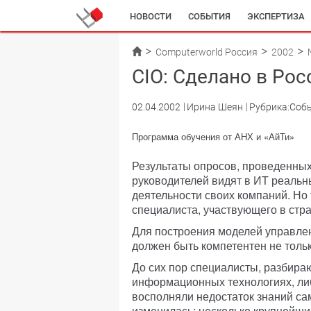
НОВОСТИ
СОБЫТИЯ
ЭКСПЕРТИЗА
Computerworld Россия
2002
CIO: Сделано в Рос
02.04.2002
Ирина Шеян
Рубрика:Соб
Программа обучения от АНХ и «АйТи»
Результаты опросов, проведенных
руководителей видят в ИТ реаль
деятельности своих компаний. Но
специалиста, участвующего в стр
Для построения моделей управлен
должен быть компетентен не толь
До сих пор специалисты, разбираю
информационных технологиях, ли
восполняли недостаток знаний са
изменилась: несколько крупнейши