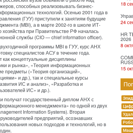
18 се
жеров, способных реализовывать бизнес-
нформационных технологий. Осенью 2001 года в
Упра
равления (ГУУ) приступили к занятиям будущие
24 се
мента (MBI), а в марте 2002-го в школе ИТ-
 хозяйства при Правительстве РФ началась
HR T
ной службы (CIO — chief information officer).
2026
8 окт
двухгодичной программы MBI в ГУУ, курс АНХ
товку специалистов АСУ в течение года.
COMP
т как концептуальные дисциплины
RUSS
ики и рынка», «Теория информационных
15 ок
ие предметы («Теория организаций»,
иями» и др.), так и специальные курсы
азвития ИС и анализ», «Разработка и
По
ьзователей ИС» и др.).
и получат государственный диплом АНХ с
Эпид
формационного менеджмента» по одной из двух
Цифр
agement Information Systems). Вторая
Удал
 руководителей предприятий, осознавших
Робо
пользования новых подходов и технологий, но в
 один.
Маши