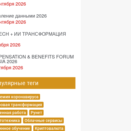
нтября 2026
вление данными 2026
нтября 2026
ECH + ИИ ТРАНСФОРМАЦИЯ
ября 2026
ENSATION & BENEFITS FORUM
IA 2026
тября 2026
пулярные теги
емия коронавируса
овая трансформация
енная работа
Рунет
тотехника
Облачные сервисы
нное обучение
Криптовалюта