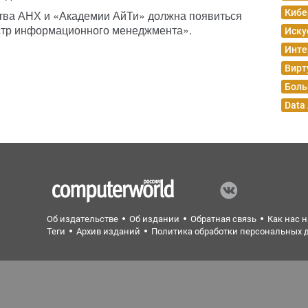
Кибе
тва АНХ и «Академии АйТи» должна появиться
стр информационного менеджмента».
Иску
Инте
Вирт
Боль
Data
Об издательстве
Об издании
Обратная связь
Как нас 
Теги
Архив изданий
Политика обработки персональных 