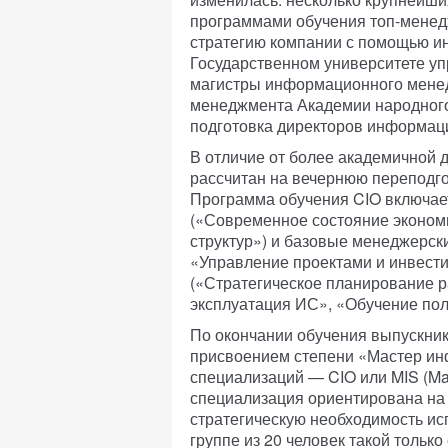
программами обучения топ-менед
стратегию компании с помощью и
Государственном университете уп
магистры информационного менедж
менеджмента Академии народного
подготовка директоров информацион
В отличие от более академичной 
рассчитан на вечернюю переподго
Программа обучения CIO включае
(«Современное состояние эконом
структур») и базовые менеджерск
«Управление проектами и инвестиц
(«Стратегическое планирование р
эксплуатация ИС», «Обучение пол
По окончании обучения выпускник
присвоением степени «Мастер ин
специализаций — CIO или MIS (Man
специализация ориентирована на
стратегическую необходимость ис
группе из 20 человек такой только