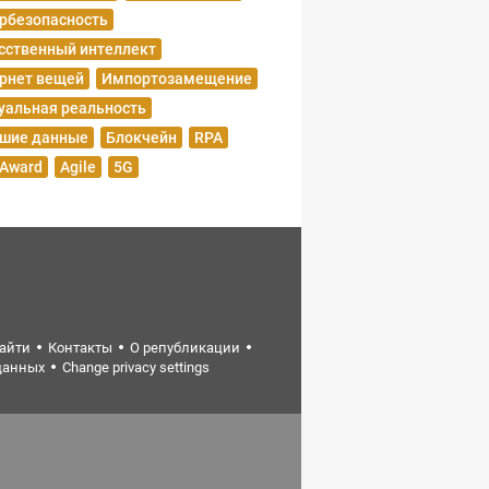
рбезопасность
сственный интеллект
рнет вещей
Импортозамещение
уальная реальность
шие данные
Блокчейн
RPA
 Award
Agile
5G
найти
Контакты
О републикации
данных
Change privacy settings