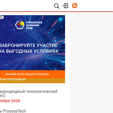
МА
-календарь
еждународный технологический
есс
тября 2026
м ProcessTech