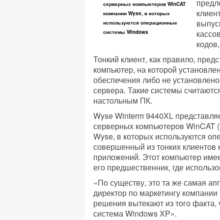
предл
серверных компьютеров WinCAT
клиент
компании Wyse, в которых
выпус
используются операционные
кассо
системы Windows
кодов,
Тонкий клиент, как правило, пре
компьютер, на которой установле
обеспечения либо не установлено
сервера. Такие системы считаютс
настольным ПК.
Wyse Winterm 9440XL представляе
серверных компьютеров WinCAT (W
Wyse, в которых используются о
совершенный из тонких клиентов 
приложений. Этот компьютер имее
его предшественник, где использ
«По существу, это та же самая а
директор по маркетингу компани
решения вытекают из того факта,
система Windows XP».