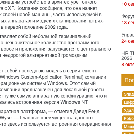
ожившим устройство в архитектуре тонкого
10 се
а с XP. Компания сообщила, что она начнет
к своей новой машины, часто используемой в
Фору
вых аппаратах и модулях сканирования штрих-
18 се
 в первой половине 2002 года.
Упра
дставляет собой небольшой терминальный
24 се
но незначительное количество программного
 вовсе и приложения запускаются с центрального
HR T
я недорогой альтернативой громоздким
2026
8 окт
т собой последнюю модель в серии клиент-
indows Custom-Application Terminal) компании
По
перационные системы Windows. Этот самый
компании предназначен для локальной работы
Эпид
т ту же самую аппаратную конфигурацию, что и
овалась встроенная версия Windows NT.
Цифр
ппаратная платформа, — отметил Дэвид Ренд,
Удал
и Wyse. — Главные преимущества данного
Робо
 что здесь используется встроенная операционная
Маши