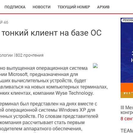
ПОДПИСКА
НОВОСТИ
ТЕКУЩИЙ НОМЕР
АРХИВ
РЕКЛА
№ 46
тонкий клиент на базе ОС
ологии
802 прочтения
но выпущенная операционная система
ии Microsoft, предназначенная для
ьших вычислительных устройств, будет
авливаться на новых компьютерных терминалах,
ИТ
нких клиентах, компании Wyse Technology.
терминал был представлен на днях вместе с
III М
ей операционной системы Windows XP для
конгр
енных устройств. По словам представителей
8 сен
 компания рассчитывает стать первым
водителем аппаратного обеспечения,
TEAM