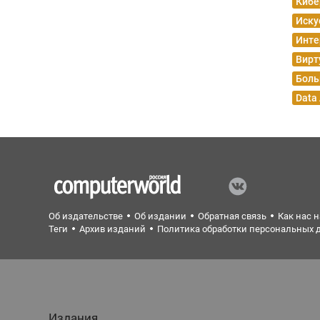
Кибе
Иску
Инте
Вирт
Боль
Data
Об издательстве
Об издании
Обратная связь
Как нас 
Теги
Архив изданий
Политика обработки персональных 
Издания