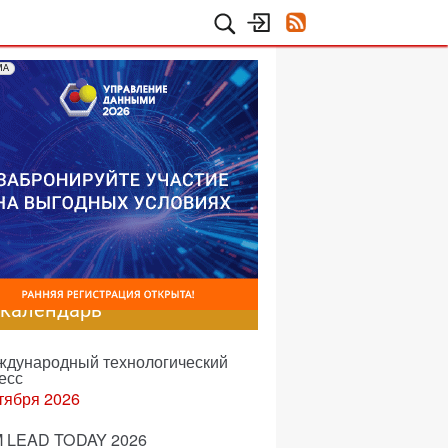
МА
-календарь
еждународный технологический
есс
тября 2026
 LEAD TODAY 2026