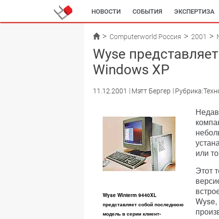
НОВОСТИ
СОБЫТИЯ
ЭКСПЕРТИЗА
Computerworld Россия
2001
Wyse представляет 
Windows XP
11.12.2001
Мэтт Бергер
Рубрика:Техн
Недав
компан
небол
устан
или то
Этот 
верси
встро
Wyse Winterm 9440XL
Wyse,
представляет собой последнюю
произ
модель в серии клиент-