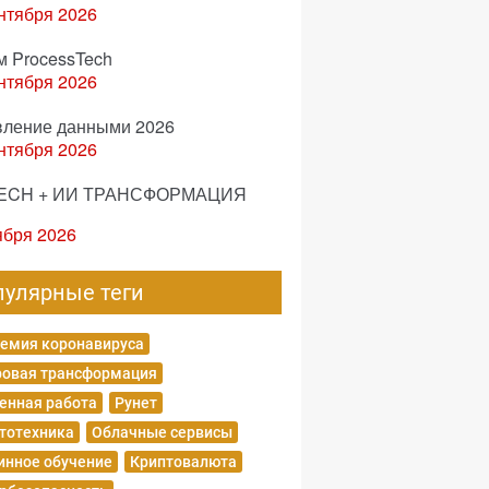
нтября 2026
м ProcessTech
нтября 2026
вление данными 2026
нтября 2026
ECH + ИИ ТРАНСФОРМАЦИЯ
ября 2026
пулярные теги
емия коронавируса
овая трансформация
енная работа
Рунет
тотехника
Облачные сервисы
нное обучение
Криптовалюта