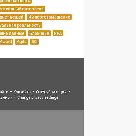
рбезопасность
сственный интеллект
рнет вещей
Импортозамещение
уальная реальность
шие данные
Блокчейн
RPA
 Award
Agile
5G
найти
Контакты
О републикации
данных
Change privacy settings