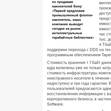
по продажам
милли
накопителей Sony:
произ
«Первой предложив
доступ
промышленный флоппи-
предст
накопитель, наша
емкост
компания выводит
емкост
сегодня на рынок
интеллектуальные
час ст
терабайтные библиотеки»
тыс. д
4 Тбай
поддержки перехода с DDS на тех
программным обеспечением TapeC
Стоимость хранения 1 Гбайт данны
куда включены уже не только затр
стоимость инфраструктуры компл
неисправного носителя в течение с
недоступен) и три года гарантии.
пользователей предлагаются аде
восстановлению информации с ва
корпоративного бизнеса, в частно
Software.