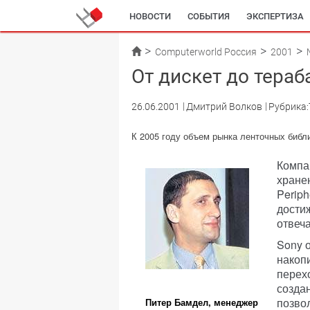
НОВОСТИ
СОБЫТИЯ
ЭКСПЕРТИЗА
Computerworld Россия
2001
От дискет до тера
26.06.2001
Дмитрий Волков
Рубрика:
К 2005 году объем рынка ленточных библи
Компа
хране
Periph
дости
отвеч
Sony 
накоп
перехо
созда
позвол
Питер Бамдел, менеджер