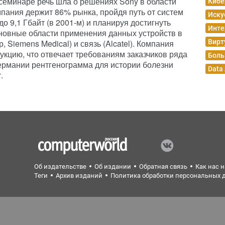
семинаре речь шла о решениях Sony в области
Кибе
мпания держит 86% рынка, пройдя путь от систем
Иску
до 9,1 Гбайт (в 2001-м) и планируя достигнуть
Инте
Основные области применения данных устройств в
 Siemens Medical) и связь (Alcatel). Компания
Вирт
дукцию, что отвечает требованиям заказчиков ряда
Боль
Германии рентгенограмма для истории болезни
Data
.
Об издательстве
Об издании
Обратная связь
Как нас 
Теги
Архив изданий
Политика обработки персональных 