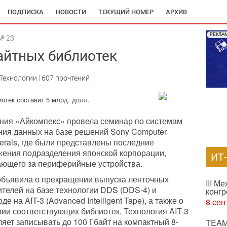
ПОДПИСКА
НОВОСТИ
ТЕКУЩИЙ НОМЕР
АРХИВ
РЕКЛА
№ 23
байтных библиотек
Технологии
607 прочтений
отек составит 5 млрд. долл.
ния «Айкомпекс» провела семинар по системам
ния данных на базе решений Sony Computer
erals, где были представлены последние
жения подразделения японской корпорации,
ИТ
ающего за периферийные устройства.
объявила о прекращении выпуска ленточных
III М
ителей на базе технологии DDS (DDS-4) и
конгр
де на AIT-3 (Advanced Intelligent Tape), а также о
8 сен
нии соответствующих библиотек. Технология AIT-3
яет записывать до 100 Гбайт на компактный 8-
TEAM