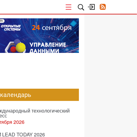
МА
-календарь
еждународный технологический
есс
тября 2026
 LEAD TODAY 2026