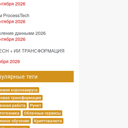
нтября 2026
м ProcessTech
нтября 2026
вление данными 2026
нтября 2026
ECH + ИИ ТРАНСФОРМАЦИЯ
ября 2026
пулярные теги
емия коронавируса
овая трансформация
енная работа
Рунет
тотехника
Облачные сервисы
нное обучение
Криптовалюта