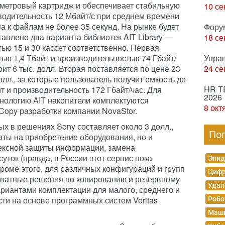
метровый картридж и обеспечивает стабильную
10 се
водительность 12 Мбайт/с при среднем времени
а к файлам не более 35 секунд. На рынке будет
Фору
авлено два варианта библиотек AIT Library —
18 се
ью 15 и 30 кассет соответственно. Первая
ью 1,4 Тбайт и производительностью 74 Гбайт/
Упра
оит 6 тыс. долл. Вторая поставляется по цене 23
24 се
олл., за которые пользователь получит емкость до
HR T
т и производительность 172 Гбайт/час. Для
2026
нологию AIT накопители комплектуются
8 окт
opy разработки компании NovaStor.
х в решениях Sony составляет около 3 долл.,
По
аты на приобретение оборудования, но и
ексной защиты информации, замена
уток (правда, в России этот сервис пока
Эпид
 Кроме этого, для различных конфигураций и групп
Цифр
кватные решения по копированию и резервному
Удал
риантами комплектации для малого, среднего и
сти на основе программных систем Veritas
Робо
Маши