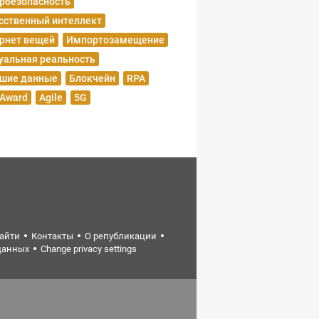
рбезопасность
сственный интеллект
рнет вещей
Импортозамещение
уальная реальность
шие данные
Блокчейн
RPA
 Award
Agile
5G
найти
Контакты
О републикации
данных
Change privacy settings