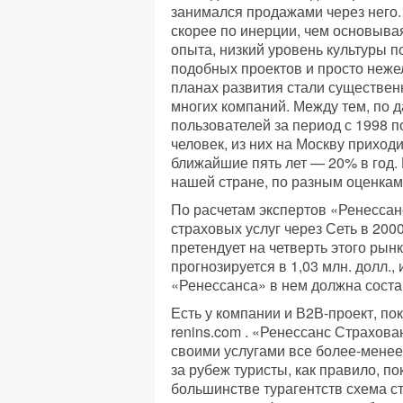
занимался продажами через него.
скорее по инерции, чем основывая
опыта, низкий уровень культуры 
подобных проектов и просто неже
планах развития стали существен
многих компаний. Между тем, по д
пользователей за период с 1998 п
человек, из них на Москву приход
ближайшие пять лет — 20% в год. 
нашей стране, по разным оценкам, 
По расчетам экспертов «Ренессан
страховых услуг через Сеть в 2000
претендует на четверть этого рын
прогнозируется в 1,03 млн. долл.,
«Ренессанса» в нем должна соста
Есть у компании и В2В-проект, по
renins.com . «Ренессанс Страхова
своими услугами все более-мене
за рубеж туристы, как правило, п
большинстве турагентств схема с