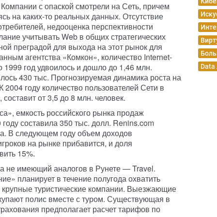
Кибе
 Компании с опаской смотрели на Сеть, причем
Иску
сь на каких-то реальных данных. Отсутствие
потребителей, недооценка перспективности
Инте
лание учитывать Web в общих стратегических
Вирт
ной преградой для выхода на этот рынок для
Боль
анным агентства «Комкон», количество Internet-
о 1999 год удвоилось и дошло до 1,46 млн.
Data
илось 430 тыс. Прогнозируемая динамика роста на
К 2004 году количество пользователей Сети в
составит от 3,5 до 8 млн. человек.
са», емкость российского рынка продаж
 году составила 350 тыс. долл. Renins.com
ка. В следующем году объем доходов
 игроков на рынке прибавится, и доля
вить 15%.
ка не имеющий аналогов в Рунете — Travel.
ние» планирует в течение полугода охватить
е крупные туристические компании. Выезжающие
окупают полис вместе с туром. Существующая в
трахования предполагает расчет тарифов по