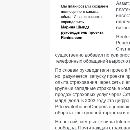
Assis
Мы планировали создание
плате
полноценного канала
инвест
сбыта. И наши расчеты
одном
оправдались.
Марина Шмидт,
бизне
руководитель проекта
Renin
Renins.com
Ренес
Спутн
существенно добавил популярност
телефонных обращений выросло в
По словам руководителя проекта 
но, разумеется, запуску проекта 
опыта страхования через сеть и е
крупные западные страховые комп
продаж страховых услуг через Сеть
млрд. долл. К 2003 году эта цифр
РricewaterhouseCoopers оцениваю
оборота электронной торговли и п
На российском рынке ниша Intern
свободна. Почти каждая страховая