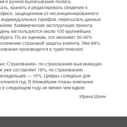
м и ручное выписывание полиса.
вать, хранить и редактировать сведения о
t-офисе, защищенном от несанкционированного
т индивидуальных тарифов, пересылать данные
иям. Коммерческая эксплуатация проекта
 день им пользуются около 100 крупнейших
бурга. По их оценкам, это экономит 30-40%
еспечению страховой защиты клиента. Уже 66%
рахования производится в туристических
анс Страхования» по страхованию выезжающих
ж уже составляет 16%, по страхованию
товладельцев — 10%. Цифры солидные для
полнился год. В ближайшие планы компании
 в следующем году не менее чем вдвое.
Ирина Шеян