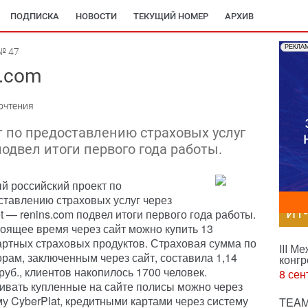
ПОДПИСКА
НОВОСТИ
ТЕКУЩИЙ НОМЕР
АРХИВ
РЕКЛА
№ 47
s.com
очтения
 по предоставлению страховых услуг
 подвел итоги первого года работы.
й российский проект по
ставлению страховых услуг через
ИТ
et — renins.com подвел итоги первого года работы.
тоящее время через сайт можно купить 13
артных страховых продуктов. Страховая сумма по
III М
орам, заключенным через сайт, составила 1,14
конгр
руб., клиентов накопилось 1700 человек.
8 сен
ивать купленные на сайте полисы можно через
му CyberPlat, кредитными картами через систему
TEAM