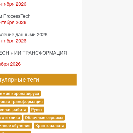
нтября 2026
м ProcessTech
нтября 2026
вление данными 2026
нтября 2026
ECH + ИИ ТРАНСФОРМАЦИЯ
ября 2026
пулярные теги
емия коронавируса
овая трансформация
енная работа
Рунет
тотехника
Облачные сервисы
нное обучение
Криптовалюта