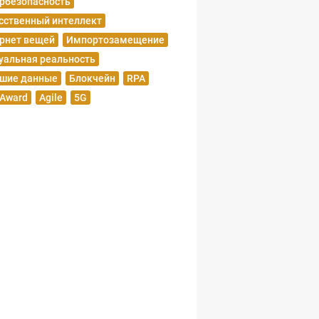
рбезопасность
сственный интеллект
рнет вещей
Импортозамещение
уальная реальность
шие данные
Блокчейн
RPA
 Award
Agile
5G