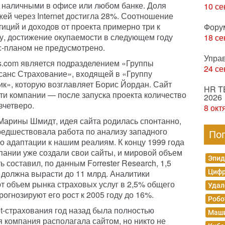
t, наличными в офисе или любом банке. Доля
10 се
жей через Internet достигла 28%. Соотношение
иций и доходов от проекта примерно три к
Фору
у, достижение окупаемости в следующем году
18 се
с-планом не предусмотрено.
Упра
s.com является подразделением «Группы
24 се
санс Страхование», входящей в «Группу
ик», которую возглавляет Борис Йордан. Сайт
HR T
и компании — после запуска проекта количество
2026
четверо.
8 окт
Марины Шмидт, идея сайта родилась спонтанно,
предшествовала работа по анализу западного
По
го адаптации к нашим реалиям. К концу 1999 года
ании уже создали свои сайты, и мировой объем
Эпид
 составил, по данным Forrester Research, 1,5
а должна вырасти до 11 млрд. Аналитики
Цифр
т объем рынка страховых услуг в 2,5% общего
Удал
рогнозируют его рост к 2005 году до 16%.
Робо
et-страхования год назад была полностью
Маши
 компания располагала сайтом, но никто не