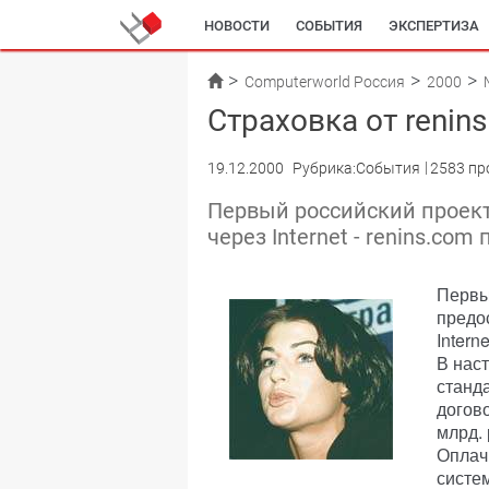
НОВОСТИ
СОБЫТИЯ
ЭКСПЕРТИЗА
Computerworld Россия
2000
Страховка от renin
19.12.2000
Рубрика:События
2583 пр
Первый российский проект
через Internet - renins.com
Первы
предо
Intern
В нас
станд
догов
млрд. 
Оплач
систе