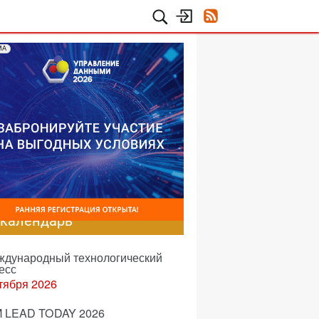
МА
-календарь
еждународный технологический
есс
тября 2026
 LEAD TODAY 2026