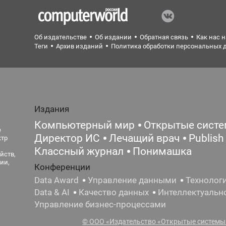
Об издательстве
Об издании
Обратная связь
Как нас 
Теги
Архив изданий
Политика обработки персональных 
Издания
Компьютерный мир
Открытые сист
е
Директор ИС
Лечащий врач
Publish
ктр
Классный журнал
Понимашка
йств,
ии,
Конференции
Data Award
Управление данными
Технолог
Data & AI
Качество данных
Интеллектуальн
Управление бизнес-процессами
© ООО «Издательство «Открытые системы»