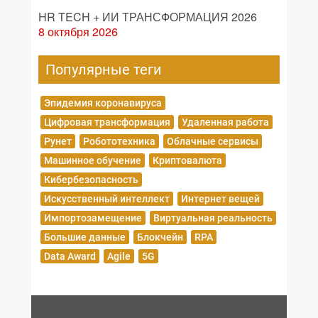
HR TECH + ИИ ТРАНСФОРМАЦИЯ 2026
8 октября 2026
Популярные теги
Эпидемия коронавируса
Цифровая трансформация
Удаленная работа
Рунет
Робототехника
Облачные сервисы
Машинное обучение
Криптовалюта
Кибербезопасность
Искусственный интеллект
Интернет вещей
Импортозамещение
Виртуальная реальность
Большие данные
Блокчейн
RPA
Data Award
Agile
5G