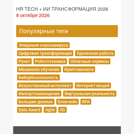
HR TECH + ИИ ТРАНСФОРМАЦИЯ 2026
8 октября 2026
Популярные теги
Эпидемия коронавируса
Цифровая трансформация
Удаленная работа
Рунет
Робототехника
Облачные сервисы
Машинное обучение
Криптовалюта
Кибербезопасность
Искусственный интеллект
Интернет вещей
Импортозамещение
Виртуальная реальность
Большие данные
Блокчейн
RPA
Data Award
Agile
5G