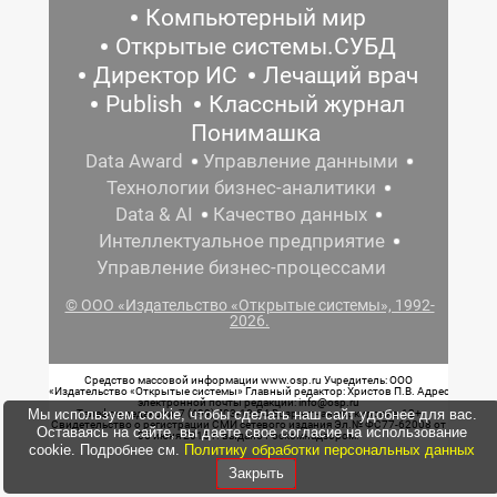
Компьютерный мир
Открытые системы.СУБД
Директор ИС
Лечащий врач
Publish
Классный журнал
Понимашка
Data Award
Управление данными
Технологии бизнес-аналитики
Data & AI
Качество данных
Интеллектуальное предприятие
Управление бизнес-процессами
© ООО «Издательство «Открытые системы», 1992-
2026.
Средство массовой информации www.osp.ru Учредитель: ООО
«Издательство «Открытые системы» Главный редактор: Христов П.В. Адрес
электронной почты редакции: info@osp.ru
Мы используем cookie, чтобы сделать наш сайт удобнее для вас.
Телефон редакции: 7 (499) 703-18-54 Возрастная маркировка: 12+
Свидетельство о регистрации СМИ сетевого издания Эл.№ ФС77-62008 от
Оставаясь на сайте, вы даете свое согласие на использование
05 июня 2015 г. выдано Роскомнадзором.
cookie. Подробнее см.
Политику обработки персональных данных
Закрыть