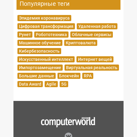
Популярные теги
Эпидемия коронавируса
Цифровая трансформация
Удаленная работа
Рунет
Робототехника
Облачные сервисы
Машинное обучение
Криптовалюта
Кибербезопасность
Искусственный интеллект
Интернет вещей
Импортозамещение
Виртуальная реальность
Большие данные
Блокчейн
RPA
Data Award
Agile
5G