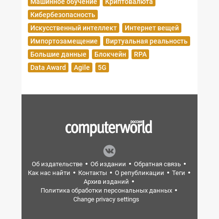
Машинное обучение
Криптовалюта
Кибербезопасность
Искусственный интеллект
Интернет вещей
Импортозамещение
Виртуальная реальность
Большие данные
Блокчейн
RPA
Data Award
Agile
5G
Об издательстве
Об издании
Обратная связь
Как нас найти
Контакты
О републикации
Теги
Архив изданий
Политика обработки персональных данных
Change privacy settings