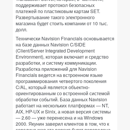
поддерживает протокол безопасных
платежей по пластиковым картам SET.
Развертывание такого электронного
магазина будет стоить компании от 10 тыс.
долл.
Технически Navision Financials основывается
на базе данных Navision C/SIDE
(Client/Server Integrated Development
Environment), которая включает и средство
разработки, и систему коммуникации.
Разработка приложений для Navision
Financials ведется на встроенном языке
программирования четвертого поколения
C/AL, который является объектно-
ориентированным со встроенной системой
обработки событий. База данных Navision
работает на нескольких платформах — NT,
AIX, HP-UX и Sinix, а новая версия системы
— 2.60 — уже перенесена и на Windows
2000. Якунин заверил клиентов в том, что к
середине мая эта версия будет переведена