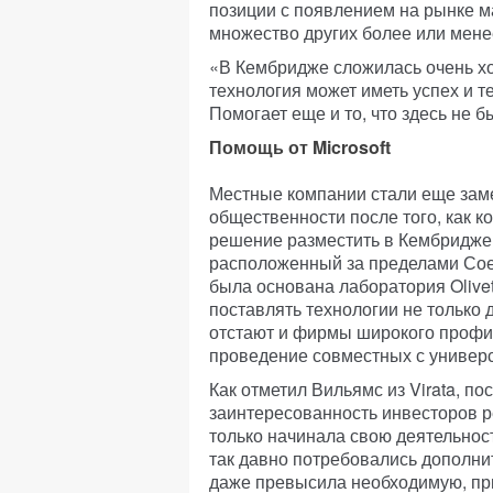
позиции с появлением на рынке м
множество других более или мене
«В Кембридже сложилась очень хор
технология может иметь успех и те
Помогает еще и то, что здесь не б
Помощь от Microsoft
Местные компании стали еще зам
общественности после того, как к
решение разместить в Кембридже 
расположенный за пределами Соед
была основана лаборатория Olivett
поставлять технологии не только дл
отстают и фирмы широкого профил
проведение совместных с универс
Как отметил Вильямс из Virata, п
заинтересованность инвесторов ре
только начинала свою деятельност
так давно потребовались дополн
даже превысила необходимую, пр