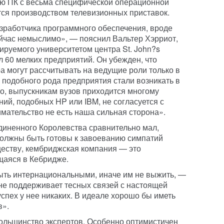
ею ПК с весьма специфической операционной
тся производством телевизионных приставок.
зработчика программного обеспечения, вроде
сейчас немыслимо», — пояснил Вальтер Хэрриот,
руемого университетом центра St. John?s
ил 60 мелких предприятий. Он убежден, что
а могут рассчитывать на ведущие роли только в
 подобного рода предприятия стали возникать в
о, выпускникам вузов приходится многому
ний, подобных HP или IBM, не согласуется с
мательство не есть наша сильная сторона».
диненного Королевства сравнительно мал,
должны быть готовы к завоеванию симпатий
ществу, кембриджская компания — это
щаяся в Кебридже.
ть интернациональными, иначе им не выжить, —
не поддерживает тесных связей с настоящей
спех у нее никаких. В идеале хорошо бы иметь
в».
ольшинство экспертов. Особенно оптимистичен