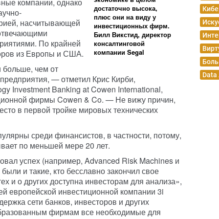
вные компании, однако
достаточно высока,
Кибе
аучно-
плюс они на виду у
орией, насчитывающей
Иску
инвестиционных фирм.
 отвечающими
Билл Викстид, директор
Инте
риятиями. По крайней
консалтинговой
Вирт
компании Segal
оров из Европы и США.
Боль
 больше, чем от
Data
 предприятия, — отметил Крис Кирби,
 Investment Banking at Cowen International,
ционной фирмы Cowen & Co. — Не вижу причин,
есто в первой тройке мировых технических
улярны среди финансистов, в частности, потому,
ывает по меньшей мере 20 лет.
вал успех (например, Advanced Risk Machines и
а были и такие, кто бесславно закончил свое
ех и о других доступна инвесторам для анализа»,
ей европейской инвестиционной компании 3i
ддержка сети банков, инвесторов и других
образованным фирмам все необходимые для