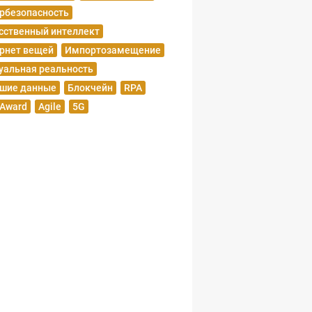
рбезопасность
сственный интеллект
рнет вещей
Импортозамещение
уальная реальность
шие данные
Блокчейн
RPA
 Award
Agile
5G