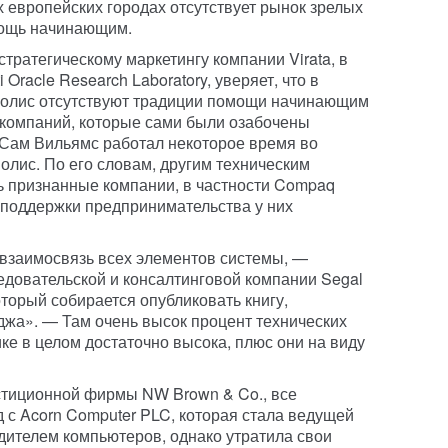
х европейских городах отсутствует рынок зрелых
мощь начинающим.
стратегическому маркетингу компании Virata, в
 Oracle Research Laboratory, уверяет, что в
олис отсутствуют традиции помощи начинающим
 компаний, которые сами были озабочены
. Сам Вильямс работал некоторое время во
лис. По его словам, другим техническим
ь признанные компании, в частности Compaq
 поддержки предпринимательства у них
взаимосвязь всех элементов системы, —
довательской и консалтинговой компании Segal
оторый собирается опубликовать книгу,
а». — Там очень высок процент технических
ке в целом достаточно высока, плюс они на виду
стиционной фирмы NW Brown & Co., все
 с Acorn Computer PLC, которая стала ведущей
ителем компьютеров, однако утратила свои