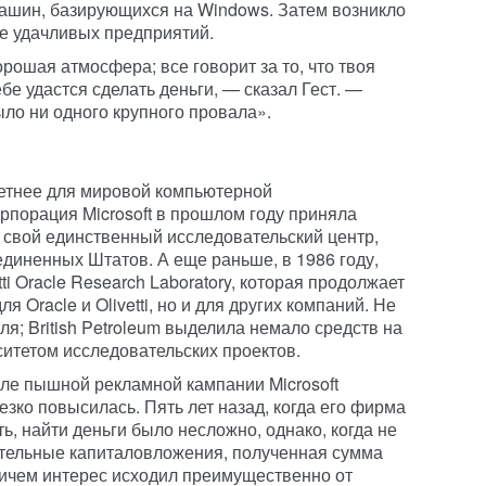
ашин, базирующихся на Windows. Затем возникло
е удачливых предприятий.
ошая атмосфера; все говорит за то, что твоя
бе удастся сделать деньги, — сказал Гест. —
ыло ни одного крупного провала».
етнее для мировой компьютерной
орпорация Microsoft в прошлом году приняла
свой единственный исследовательский центр,
иненных Штатов. А еще раньше, в 1986 году,
i Oracle Research Laboratory, которая продолжает
я Oracle и Olivetti, но и для других компаний. Не
я; British Petroleum выделила немало средств на
итетом исследовательских проектов.
осле пышной рекламной кампании Microsoft
зко повысилась. Пять лет назад, когда его фирма
ь, найти деньги было несложно, однако, когда не
ительные капиталовложения, полученная сумма
ичем интерес исходил преимущественно от