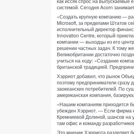
как иссяк спрос на выпускаемые 
системой. Сегодня Acorn занимае
«Создать крупную компанию — ра
Microsoft, за пределами Штатов 
исполнительный директор финанси
Innovation Centre, который приют
компании — выходцы из его центр
решении частных задач. К тому же
Великобритании достаточно поздн
учиться на ходу: «Создание компа
британской традицией. Предприни
Хэрриот добавил, что рынок Объе
поэтому предприниматели сразу 
заокеанских потребителей. По су
американская компания, базирую
«Нашим компаниям приходится бы
убежден Хэрриот. — Если фирма 
Кремниевой Долиной, шансов на у
там офис и команду разработчико
Это мнение Хэрриота разделяет б