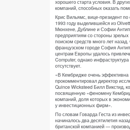
хорошего старта условия. В други
компаний, способных оказать по
Крис Вильямс, вице-президент по 
1993 году выделившейся из Olivetti
Мюнхене, Дублине и Софии Антип
предприятиям со стороны зрелых
поиском средств много лет назад
французском городе София Антипо
центрам Европы удалось привлеч
Computer, однако инфраструктура
отсутствует.
«В Кембридже очень эффективна 
прокомментировал директор иссле
Quince Wicksteed Билл Викстид, к
посвященную «феномену Кембридж
компаний, доля которых в экономи
у инвестиционных фирм».
По словам Говарда Геста из инве
начиналось два десятилетия назад
британской компанией — производ