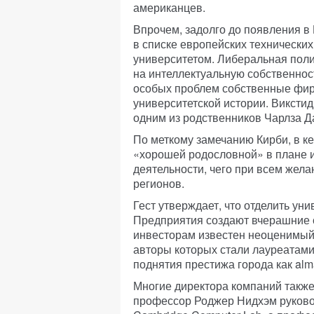
американцев.
Впрочем, задолго до появления в 
в списке европейских технически
университетом. Либеральная поли
на интеллектуальную собственнос
особых проблем собственные фирм
университетской истории. Викстид
одним из родственников Чарлза Д
По меткому замечанию Кирби, в к
«хорошей родословной» в плане 
деятельности, чего при всем жела
регионов.
Гест утверждает, что отделить у
Предприятия создают вчерашние с
инвесторам известен неоценимый 
авторы которых стали лауреатами
поднятия престижа города как al
Многие директора компаний также
профессор Роджер Нидхэм руковод