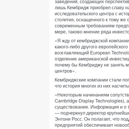
заведений, создающих перспекти
лишь Кембридж приобрел славу н
исследовательского центра с ист
столетия, оснащенного к тому же
современным требованиям предп
мере, таково мнение ряда инвест
«Я жду от кембриджской компании
какого-либо другого европейского
возглавляющий European Technology
отделение американской инвести
почему бы Кембриджу не занять м
центров».
Кембриджские компании стали поп
что история многих из них насчит
«Некоторым начинаниям сопутство
Cambridge Display Technologies), 
существование. Информация и о т
— подчеркнул директор крупнейш
Энтони Росс. Он полагает, что по
предприятий обеспечивает ново