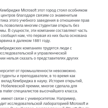
Кембридже Microsoft этот город стоял особняком
х центров благодаря связям со знаменитым
тика этого учебного заведения в отношении прав
ть позволила многим студентам открыть без
ы. В сущности, эти компании составляют часть
 сообщил нам, что первая из них была основана
арвина в далеком 1881 году.
ембриджских компаниях трудятся люди с
исследовательской и управленческой
нии нельзя сказать о представителях других
ниверситет от промышленности невозможно.
туденты и преподаватели, в то время как
вклад Кембриджа в науку. История открытий,
 Нобелевской премии, многое сделала для
ma mater специалистов высочайшего класса.
 имеют связи с университетом. Например,
ит исследовательской лабораторией Microsoft и