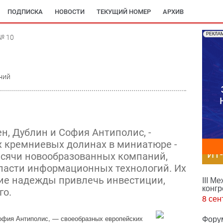
ПОДПИСКА
НОВОСТИ
ТЕКУЩИЙ НОМЕР
АРХИВ
РЕКЛА
№ 10
ний
ен, Дублин и София Антиполис, -
х кремниевых долинах в миниатюре -
ИТ
сячи новообразованных компаний,
ласти информационных технологий. Их
ие надежды привлечь инвестиции,
III М
конгр
го.
8 сен
Фору
София Антиполис, — своеобразных европейских