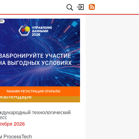
МА
-календарь
еждународный технологический
есс
тября 2026
м ProcessTech