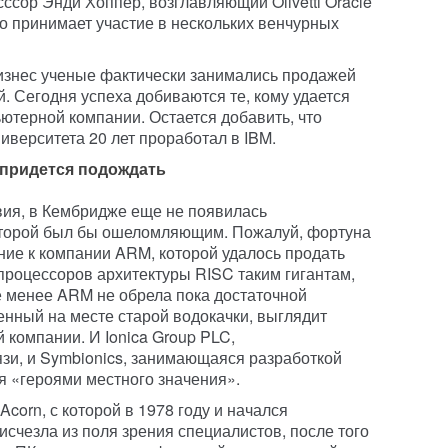
ссор Энди Хоппер, возглавляющий Olivetti Oracle
но принимает участие в нескольких венчурных
изнес ученые фактически занимались продажей
. Сегодня успеха добиваются те, кому удается
ютерной компании. Остается добавить, что
иверситета 20 лет проработал в IBM.
 придется подождать
вия, в Кембридже еще не появилась
оторой был бы ошеломляющим. Пожалуй, фортуна
ие к компании ARM, которой удалось продать
 процессоров архитектуры RISC таким гигантам,
м не менее ARM не обрела пока достаточной
енный на месте старой водокачки, выглядит
 компании. И Ionica Group PLC,
зи, и Symbionics, занимающаяся разработкой
я «героями местного значения».
corn, с которой в 1978 году и начался
исчезла из поля зрения специалистов, после того