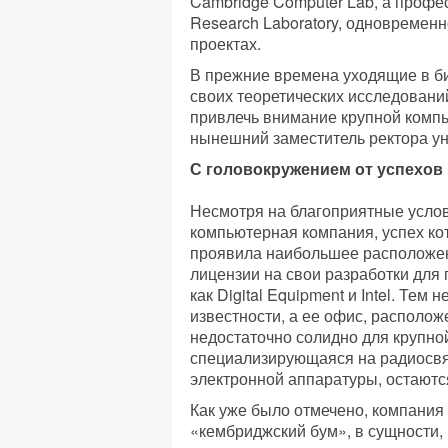
Cambridge Computer Lab, а профес
Research Laboratory, одновремен
проектах.
В прежние времена уходящие в б
своих теоретических исследований
привлечь внимание крупной компь
нынешний заместитель ректора ун
С головокружением от успехов
Несмотря на благоприятные усло
компьютерная компания, успех к
проявила наибольшее расположен
лицензии на свои разработки для
как Digital Equipment и Intel. Те
известности, а ее офис, располож
недостаточно солидно для крупной
специализирующаяся на радиосвя
электронной аппаратуры, остаютс
Как уже было отмечено, компания A
«кембриджский бум», в сущности, 