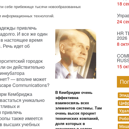
18 се
ли себе прибежище тысячи новообразованных
Упра
и информационных технологий.
24 се
надежды привлечь
HR T
адолго. И все же один
2026
 в настоящее время
8 окт
 Речь идет об
COMP
RUSS
ерситетский городок
15 ок
ли он действительно
 инкубатора
 нет? — вполне может
По
scape Communications?
В Кембридже очень
ирм Кембриджа
Эпид
эффективна
хвастаться уникально
взаимосвязь всех
Цифр
тливых и
элементов системы. Там
Удал
 привлечь
очень высок процент
вропы также имеется
технических компаний,
Робо
доля которых в
ов высших учебных
Маши
экономике в целом