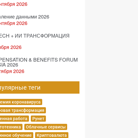
нтября 2026
вление данными 2026
нтября 2026
ECH + ИИ ТРАНСФОРМАЦИЯ
ября 2026
ENSATION & BENEFITS FORUM
IA 2026
тября 2026
пулярные теги
емия коронавируса
овая трансформация
енная работа
Рунет
тотехника
Облачные сервисы
нное обучение
Криптовалюта