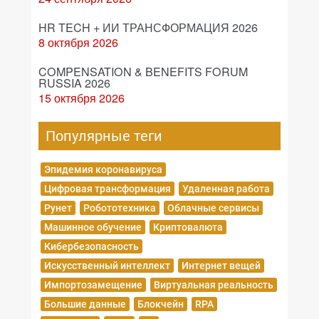
HR TECH + ИИ ТРАНСФОРМАЦИЯ 2026
8 октября 2026
COMPENSATION & BENEFITS FORUM
RUSSIA 2026
15 октября 2026
Популярные теги
Эпидемия коронавируса
Цифровая трансформация
Удаленная работа
Рунет
Робототехника
Облачные сервисы
Машинное обучение
Криптовалюта
Кибербезопасность
Искусственный интеллект
Интернет вещей
Импортозамещение
Виртуальная реальность
Большие данные
Блокчейн
RPA