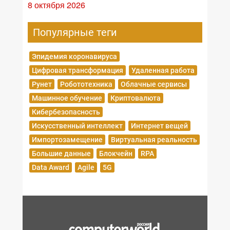
8 октября 2026
Популярные теги
Эпидемия коронавируса
Цифровая трансформация
Удаленная работа
Рунет
Робототехника
Облачные сервисы
Машинное обучение
Криптовалюта
Кибербезопасность
Искусственный интеллект
Интернет вещей
Импортозамещение
Виртуальная реальность
Большие данные
Блокчейн
RPA
Data Award
Agile
5G