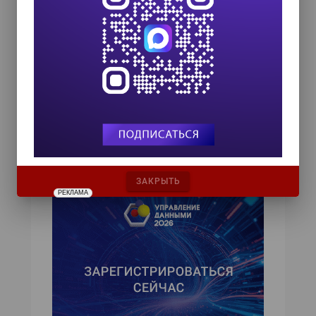
комплексному сервису. В экосистему К2Тех
также входят облачный провайдер с
экспертизой ИТ-интегратора K2 Cloud, бизнес-
партнер по выстраиванию практической
кибербезопасности К2 Кибербезопасность и
самостоятельное подразделение К2 НейроТех,
специализирующееся на ИИ-инфраструктуре и
суперкомпьютерах для
высокопроизводительных вычислений.
Контактное лицо:
Пресс-служба К2Тех
Адрес:
Москва
Телефон:
+7 (495) 797-85-84
Email:
pr@k2.tech
ЗАКРЫТЬ
РЕКЛАМА