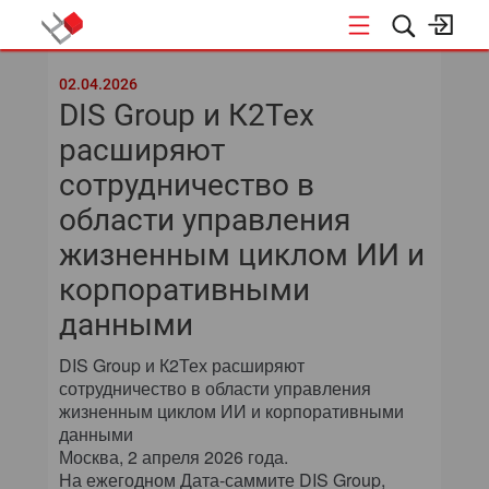
КОНФЕРЕНЦИИ
02.04.2026
DIS Group и К2Тех
расширяют
сотрудничество в
области управления
жизненным циклом ИИ и
корпоративными
данными
DIS Group и К2Тех расширяют
сотрудничество в области управления
жизненным циклом ИИ и корпоративными
данными
Москва, 2 апреля 2026 года.
На ежегодном Дата-саммите DIS Group,