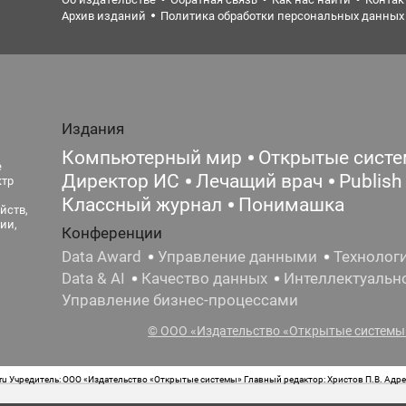
Архив изданий
Политика обработки персональных данных
Издания
Компьютерный мир
Открытые сист
е
Директор ИС
Лечащий врач
Publish
ктр
Классный журнал
Понимашка
йств,
ии,
Конференции
Data Award
Управление данными
Технолог
Data & AI
Качество данных
Интеллектуальн
Управление бизнес-процессами
© ООО «Издательство «Открытые системы»
 Учредитель: ООО «Издательство «Открытые системы» Главный редактор: Христов П.В. Адрес
стная маркировка: 12+ Свидетельство о регистрации СМИ сетевого издания Эл.№ ФС77-62008