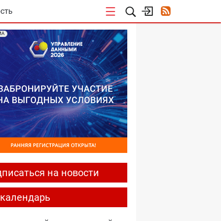
СТЬ
МА
писаться на новости
-календарь