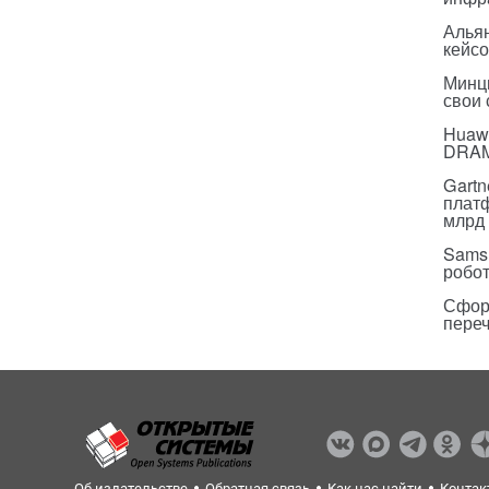
Альян
кейс
Минц
свои
Huawe
DRA
Gartn
плат
млрд 
Sams
робо
Сфор
пере
Об издательстве
Обратная связь
Как нас найти
Контак