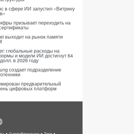
с в сфере ИИ запустил «Витрину
ов»
ифры призывает переходить на
 сертификаты
i выходит на рынок памяти
M
er: глобальные расходы на
формы и модели ИИ достигнут 64
долл. в 2026 году
ung создает подразделение
тотехники
мирован предварительный
чень цифровых платформ
ты
О републикации
Теги