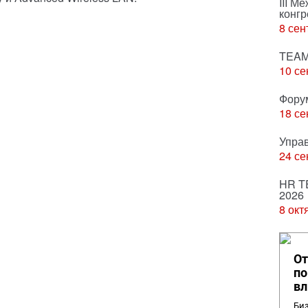
III М
конгр
8 сен
TEAM
10 се
Фору
18 се
Упра
24 се
HR T
2026
8 окт
От
по
вл
Биз