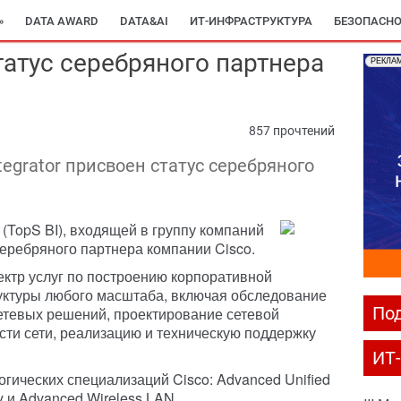
»
DATA AWARD
DATA&AI
ИТ-ИНФРАСТРУКТУРА
БЕЗОПАСНО
татус серебряного партнера
РЕКЛА
857 прочтений
tegrator присвоен статус серебряного
 (TopS BI), входящей в группу компаний
серебряного партнера компании Cisco.
ектр услуг по построению корпоративной
ктуры любого масштаба, включая обследование
Под
етевых решений, проектирование сетевой
сти сети, реализацию и техническую поддержку
ИТ
гических специализаций Cisco: Advanced Unified
y и Advanced Wireless LAN.