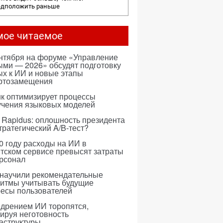
едположить раньше
мое читаемое
ентября на форуме «Управление
ми — 2026» обсудят подготовку
х к ИИ и новые этапы
ртозамещения
к оптимизирует процессы
учения языковых моделей
 Rapidus: оплошность президента
тратегический A/B-тест?
0 году расходы на ИИ в
тском сервисе превысят затраты
ерсонал
 научили рекомендательные
ритмы учитывать будущие
ресы пользователей
едрением ИИ торопятся,
ируя неготовность
аструктуры