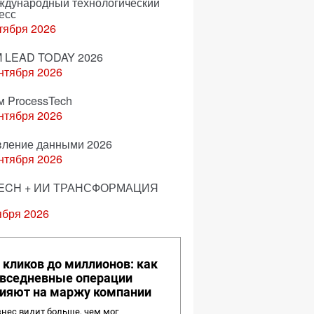
еждународный технологический
есс
тября 2026
 LEAD TODAY 2026
нтября 2026
м ProcessTech
нтября 2026
вление данными 2026
нтября 2026
ECH + ИИ ТРАНСФОРМАЦИЯ
ября 2026
 кликов до миллионов: как
вседневные операции
ияют на маржу компании
нес видит больше, чем мог