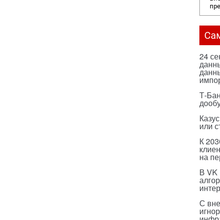
пр
Са
24 с
данны
данны
импо
Т-Бан
дооб
Казус
или с
К 203
клиен
на п
В VK
алго
инте
С вн
игнор
инфр