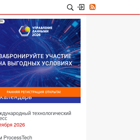
МА
-календарь
еждународный технологический
есс
тября 2026
м ProcessTech