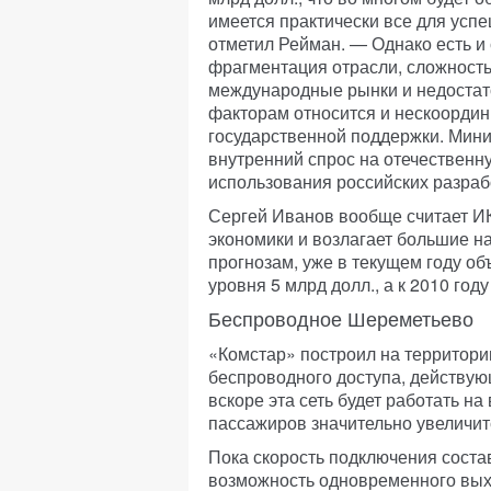
имеется практически все для усп
отметил Рейман. — Однако есть 
фрагментация отрасли, сложност
международные рынки и недостат
факторам относится и нескоорди
государственной поддержки. Мини
внутренний спрос на отечественн
использования российских разраб
Сергей Иванов вообще считает И
экономики и возлагает большие н
прогнозам, уже в текущем году об
уровня 5 млрд долл., а к 2010 год
Беспроводное Шереметьево
«Комстар» построил на территори
беспроводного доступа, действующ
вскоре эта сеть будет работать на
пассажиров значительно увеличит
Пока скорость подключения состав
возможность одновременного вых