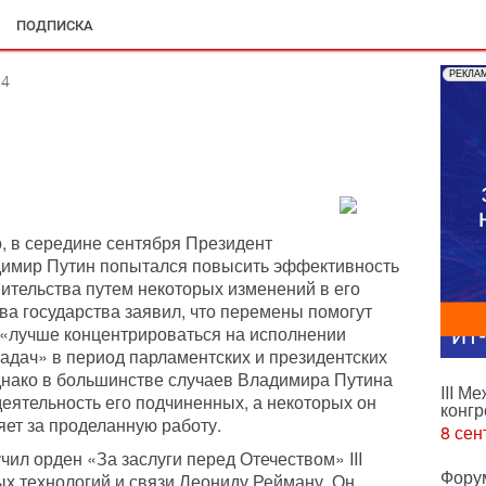
ПОДПИСКА
РЕКЛА
14
о, в середине сентября Президент
димир Путин попытался повысить эффективность
ительства путем некоторых изменений в его
ава государства заявил, что перемены помогут
«лучше концентрироваться на исполнении
ИТ
адач» в период парламентских и президентских
нако в большинстве случаев Владимира Путина
III М
деятельность его подчиненных, а некоторых он
конгр
ет за проделанную работу.
8 сен
чил орден «За заслуги перед Отечеством» III
Фору
х технологий и связи Леониду Рейману. Он