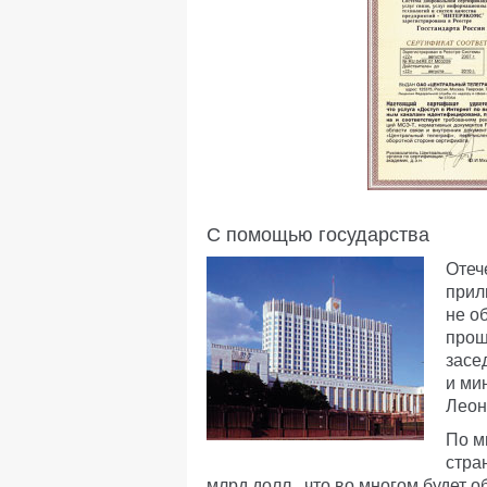
С помощью государства
Отеч
прил
не о
прош
засе
и ми
Леон
По м
стра
млрд долл., что во многом будет 