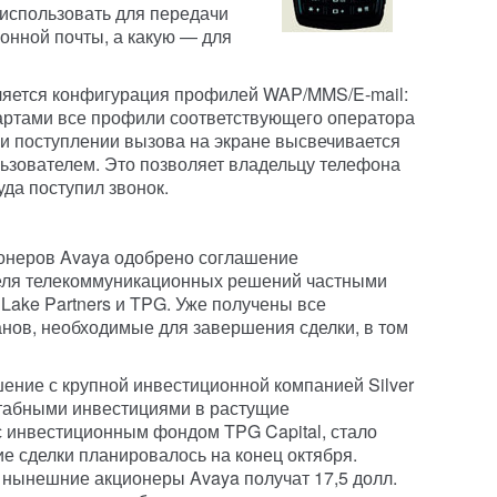
 использовать для передачи
онной почты, а какую — для
яется конфигурация профилей WAP/MMS/E-mail:
артами все профили соответствующего оператора
и поступлении вызова на экране высвечивается
ьзователем. Это позволяет владельцу телефона
уда поступил звонок.
онеров Avaya одобрено соглашение
теля телекоммуникационных решений частными
Lake Partners и TPG. Уже получены все
нов, необходимые для завершения сделки, в том
шение с крупной инвестиционной компанией Silver
табными инвестициями в растущие
с инвестиционным фондом TPG Capital, стало
е сделки планировалось на конец октября.
 нынешние акционеры Avaya получат 17,5 долл.