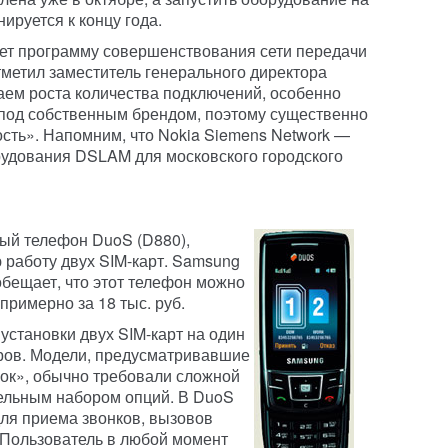
ируется к концу года.
т программу совершенствования сети передачи
метил заместитель генерального директора
ем роста количества подключений, особенно
 под собственным брендом, поэтому существенно
сть». Напомним, что Nokia Siemens Network —
рудования DSLAM для московского городского
ый телефон DuoS (D880),
аботу двух SIM-карт. Samsung
 обещает, что этот телефон можно
примерно за 18 тыс. руб.
 установки двух SIM-карт на один
еров. Модели, предусматривавшие
ок», обычно требовали сложной
тельным набором опций. В DuoS
ля приема звонков, вызовов
 Пользователь в любой момент