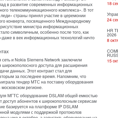
18 се
клад в развитие современных информационных
нного телекоммуникационного комплекса». В тот
Упра
 леди» страны принял участие в церемонии
24 се
ого конверта, посвященного Международному
Присутствие министра информационных
HR T
тало символичным, особенно после того, как
2026
о «даже в век информационных технологий ничто
8 окт
нтах
COMP
RUSS
 сеть и Nokia Siemens Network заключили
15 ок
я широкополосного доступа для расширения
ачи данных. Этот контракт стал для
вторым за последнее время. Напомним, что
ыиграла тендер МТС на поставку оборудования
в московском регионе.
т для МГТС оборудование DSLAM общей емкостью
чит доступ абонентов к широкополосным сервисам
ние базируется на платформе IP DSLAM
нной модулями с поддержкой протоколов
ена уже в октябре, а запустить оборудование на