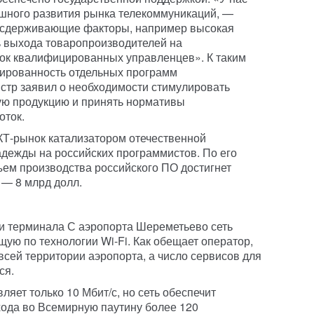
ешного развития рынка телекоммуникаций, —
и сдерживающие факторы, например высокая
ь выхода товаропроизводителей на
ок квалифицированных управленцев». К таким
нированность отдельных программ
стр заявил о необходимости стимулировать
ую продукцию и принять нормативы
оток.
КТ-рынок катализатором отечественной
адежды на российских программистов. По его
ъем производства российского ПО достигнет
у — 8 млрд долл.
и терминала С аэропорта Шереметьево сеть
ую по технологии Wi-Fi. Как обещает оператор,
 всей территории аэропорта, а число сервисов для
ся.
ляет только 10 Мбит/с, но сеть обеспечит
ода во Всемирную паутину более 120