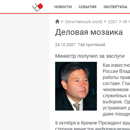
НОВОСТИ
СОБЫТИЯ
ЭКСПЕРТИЗА
Сети/Network world
2007
№ 
Деловая мозаика
24.10.2007
748 прочтений
Министр получил за заслуги
Как известн
России Вла
работы прав
составе. Гл
чиновникам 
служебных з
выборов. Од
устраивает 
даже поощря
9 октября в Кремле Президент вру
степени министру информационны