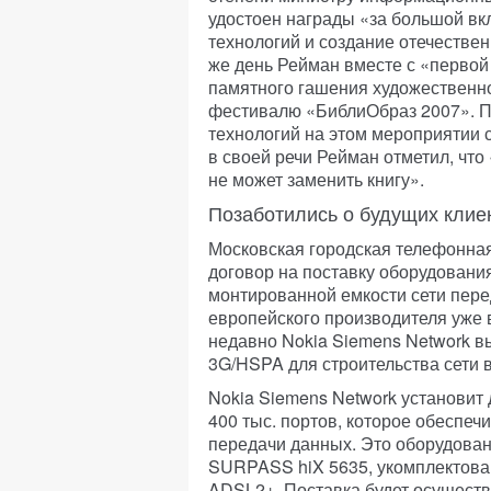
удостоен награды «за большой в
технологий и создание отечестве
же день Рейман вместе с «первой
памятного гашения художественн
фестивалю «БиблиОбраз 2007». 
технологий на этом мероприятии с
в своей речи Рейман отметил, чт
не может заменить книгу».
Позаботились о будущих клие
Московская городская телефонная
договор на поставку оборудовани
монтированной емкости сети перед
европейского производителя уже 
недавно Nokia Siemens Network в
3G/HSPA для строительства сети 
Nokia Siemens Network установи
400 тыс. портов, которое обеспе
передачи данных. Это оборудова
SURPASS hiX 5635, укомплектова
ADSL2+. Поставка будет осуществл